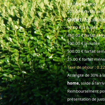
40.00 € la nuitée
200.00 € forfait sem
Confort
(avec sanitai
90.00 €
la nuitée
450.00 €
forfait se
100.00 € la nuitée
500.00 € forfait sem
25.00 € forfait ména
Taxe de séjour : 0.22 
Acompte de 30% à la
home,
solde à l'arri
Remboursement possi
présentation de justif