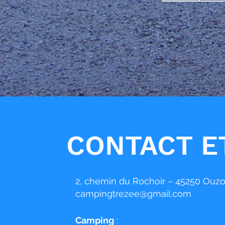
CONTACT E
2, chemin du Rochoir – 45250 Ouzo
campingtrezee@gmail.com
Camping
: