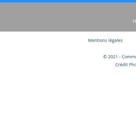
H
Mentions légales
© 2021 - Commu
Crédit Pho