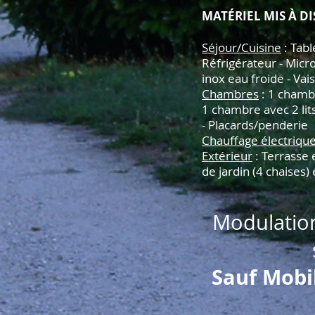
MATÉRIEL MIS À D
Séjour/Cuisine
: Tabl
Réfrigérateur - Micro
inox eau froide - Vai
Chambres
: 1 chambr
1 chambre avec 2 lits
- Placards/penderie
Chauffage électriqu
Extérieur
: Terrasse 
de jardin (4 chaises) 
Modulation
Sauf Mobi