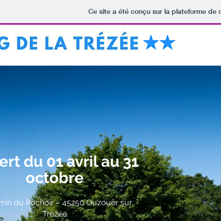
Ce site a été conçu sur la plateforme de 
rt du 01 avril au 31
octobre
emin du Rochoir – 45250 Ouzouër sur
Trézée